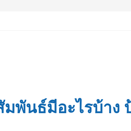
มพันธ์มีอะไรบ้าง ป